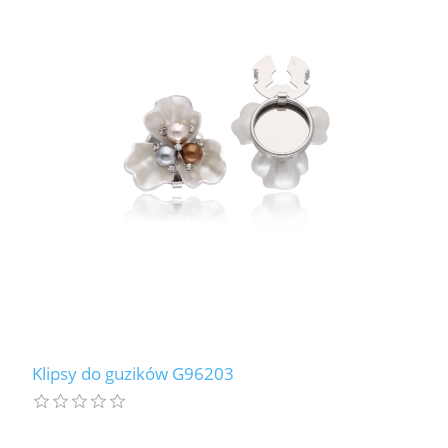
LABRADORYT
LAPIS LAZURI
MASA PERŁOWA
RODOCHROZYT
TURMALIN
RODONIT
TYGRYSIE OKO
Klipsy do guzików G96203