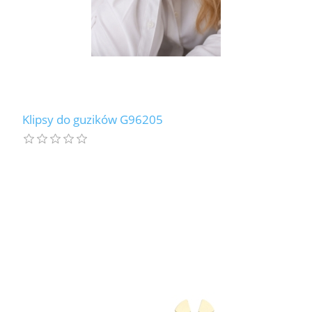
Klipsy do guzików G96205