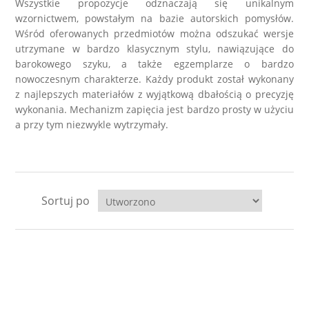
Wszystkie propozycje odznaczają się unikalnym
LABRADORYT
wzornictwem, powstałym na bazie autorskich pomysłów.
Wśród oferowanych przedmiotów można odszukać wersje
LAPIS LAZURI
utrzymane w bardzo klasycznym stylu, nawiązujące do
barokowego szyku, a także egzemplarze o bardzo
nowoczesnym charakterze. Każdy produkt został wykonany
MASA PERŁOWA
z najlepszych materiałów z wyjątkową dbałością o precyzję
wykonania. Mechanizm zapięcia jest bardzo prosty w użyciu
a przy tym niezwykle wytrzymały.
RODOCHROZYT
TURMALIN
Sortuj po
RODONIT
TYGRYSIE OKO