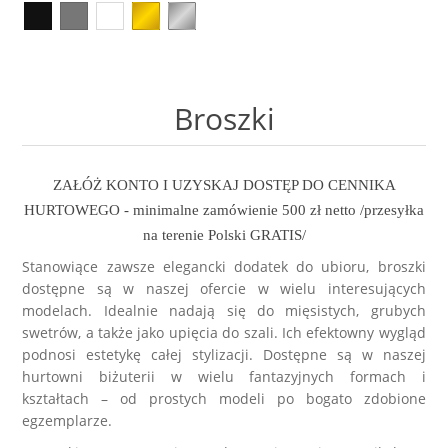
Kolczyki
Naszyjniki męskie
Kamienie naturalne
KAMIENIE NATURALNE
Broszki
Zestawy prezentowe dla NIEGO
Perły
AGAT
Broszki
Pierścionki
Sygnety męskie i obrączki
Biżuteria ze skóry
AMAZONIT
Zestawy prezentowe
Kolczyki męskie
Biżuteria ślubna
AWENTURYN
ZAŁÓŻ KONTO I UZYSKAJ DOSTĘP DO CENNIKA
HURTOWEGO - minimalne zamówienie 500 zł netto /przesyłka
Akcesoria
Kolekcja ZODIAK
Wieczorowa
JASPIS
na terenie Polski GRATIS/
Stanowiące zawsze elegancki dodatek do ubioru, broszki
Różańce
BRELOKI
dostępne są w naszej ofercie w wielu interesujących
Stal szlachetna 316L
KOCIE OKO / KWARC
modelach. Idealnie nadają się do mięsistych, grubych
swetrów, a także jako upięcia do szali. Ich efektowny wygląd
Ekspozytory i opakowania
Biżuteria metalowa
JADEIT
podnosi estetykę całej stylizacji. Dostępne są w naszej
hurtowni biżuterii
w wielu fantazyjnych formach i
Klipsy do guzików - NEW
kształtach – od prostych modeli po bogato zdobione
Metal szczotkowany
KRYSZTAŁ GÓRSKI
egzemplarze.