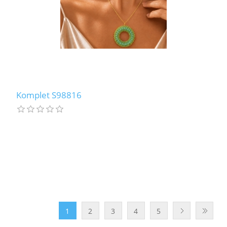
Komplet S98816
1
2
3
4
5