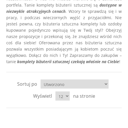
LABRADORYT
portfela. Tanie komplety biżuterii sztucznej są
dostępne w
niezwykle atrakcyjnych cenach
. Wzory te sprawdzą się i w
pracy, i podczas wieczornych wyjść z przyjaciółmi. Nie
LAPIS LAZURI
jesteś pewna, czy biżuteria sztuczna komplety lub ozdoby
kupowane pojedynczo wpisują się w Twój styl? Obejrzyj
MASA PERŁOWA
nasze propozycje i przekonaj się, że znajdziesz wśród nich
coś dla siebie! Oferowana przez nas biżuteria sztuczna
pozwala wszystkim posiadającym ją kobietom poczuć się
RODOCHROZYT
wyjątkowo. Dołącz do nich i Ty! Zapraszamy do zakupów –
tanie
komplety biżuterii sztucznej czekają właśnie na Ciebie
!
TURMALIN
RODONIT
Sortuj po
Wyświetl
na stronie
TYGRYSIE OKO