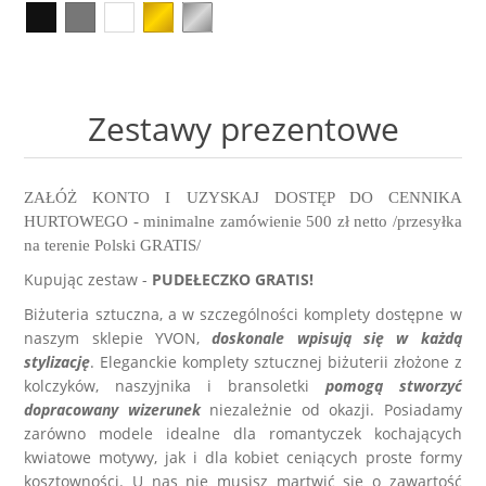
Kolczyki
Naszyjniki męskie
Kamienie naturalne
KAMIENIE NATURALNE
Broszki
Zestawy prezentowe dla NIEGO
Perły
AGAT
Zestawy prezentowe
Pierścionki
Sygnety męskie i obrączki
Biżuteria ze skóry
AMAZONIT
Zestawy prezentowe
Kolczyki męskie
Biżuteria ślubna
AWENTURYN
ZAŁÓŻ KONTO I UZYSKAJ DOSTĘP DO CENNIKA
HURTOWEGO - minimalne zamówienie 500 zł netto /przesyłka
Akcesoria
na terenie Polski GRATIS/
Kolekcja ZODIAK
Wieczorowa
JASPIS
Kupując zestaw -
PUDEŁECZKO GRATIS!
Różańce
BRELOKI
Stal szlachetna 316L
Biżuteria sztuczna, a w szczególności komplety dostępne w
KOCIE OKO / KWARC
naszym sklepie YVON,
doskonale wpisują się w każdą
stylizację
. Eleganckie komplety sztucznej biżuterii złożone z
Ekspozytory i opakowania
Biżuteria metalowa
JADEIT
kolczyków, naszyjnika i bransoletki
pomogą stworzyć
dopracowany wizerunek
niezależnie od okazji. Posiadamy
Klipsy do guzików - NEW
zarówno modele idealne dla romantyczek kochających
Metal szczotkowany
KRYSZTAŁ GÓRSKI
kwiatowe motywy, jak i dla kobiet ceniących proste formy
kosztowności. U nas nie musisz martwić się o zawartość