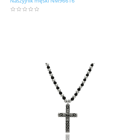
Naszyjnik męski NM96616