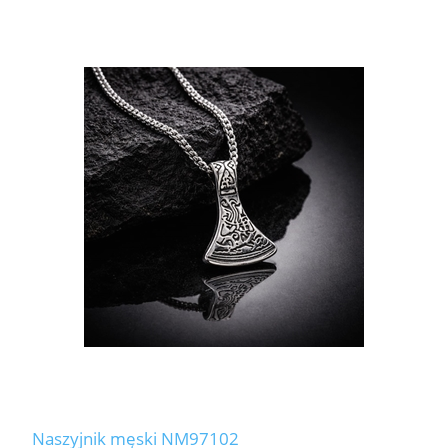
Naszyjnik męski NM97102