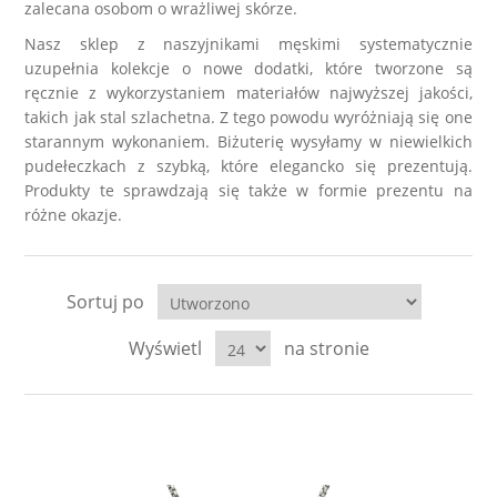
zalecana osobom o wrażliwej skórze.
LABRADORYT
Nasz sklep z naszyjnikami męskimi systematycznie
uzupełnia kolekcje o nowe dodatki, które tworzone są
LAPIS LAZURI
ręcznie z wykorzystaniem materiałów najwyższej jakości,
takich jak stal szlachetna. Z tego powodu wyróżniają się one
MASA PERŁOWA
starannym wykonaniem. Biżuterię wysyłamy w niewielkich
pudełeczkach z szybką, które elegancko się prezentują.
Produkty te sprawdzają się także w formie prezentu na
RODOCHROZYT
różne okazje.
TURMALIN
Sortuj po
RODONIT
Wyświetl
na stronie
TYGRYSIE OKO