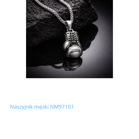
Naszyjnik męski NM97101