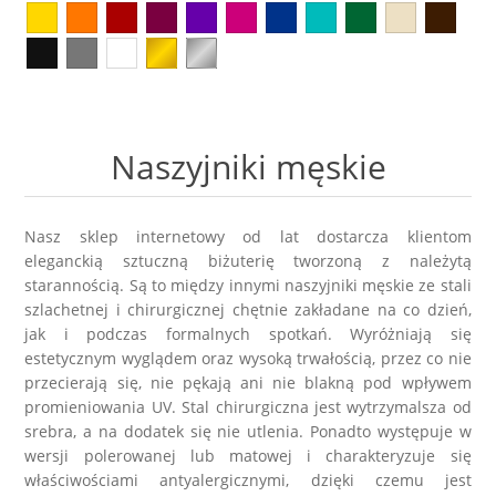
Kolczyki
Naszyjniki męskie
Kamienie naturalne
KAMIENIE NATURALNE
Broszki
Zestawy prezentowe dla NIEGO
Perły
AGAT
Pierścionki
Sygnety męskie i obrączki
Biżuteria ze skóry
AMAZONIT
Naszyjniki męskie
Zestawy prezentowe
Kolczyki męskie
Biżuteria ślubna
AWENTURYN
Nasz sklep internetowy od lat dostarcza klientom
Akcesoria
Kolekcja ZODIAK
Wieczorowa
eleganckią
sztuczną biżuterię
tworzoną z należytą
JASPIS
starannością. Są to między innymi naszyjniki męskie ze stali
szlachetnej i chirurgicznej chętnie zakładane na co dzień,
Różańce
BRELOKI
Stal szlachetna 316L
KOCIE OKO / KWARC
jak i podczas formalnych spotkań. Wyróżniają się
estetycznym wyglądem oraz wysoką trwałością, przez co nie
Ekspozytory i opakowania
Biżuteria metalowa
przecierają się, nie pękają ani nie blakną pod wpływem
JADEIT
promieniowania UV. Stal chirurgiczna jest wytrzymalsza od
srebra, a na dodatek się nie utlenia. Ponadto występuje w
Klipsy do guzików - NEW
Metal szczotkowany
KRYSZTAŁ GÓRSKI
wersji polerowanej lub matowej i charakteryzuje się
właściwościami antyalergicznymi, dzięki czemu jest