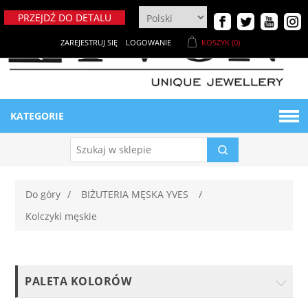
PRZEJDŹ DO DETALU
ZAREJESTRUJ SIĘ
LOGOWANIE
KOSZYK
(0)
KATEGORIE
BIŻUTERIA DAMSKA
Naszyjniki
BIŻUTERIA MĘSKA
Do góry
/
BIŻUTERIA MĘSKA YVES
/
Kolczyki męskie
Bransoletki
Bransoletki męskie
MATERIAŁY
Breloki
Ekspozytory męskie
NOWE PRODUKTY
Metaloplastyka
PALETA KOLORÓW