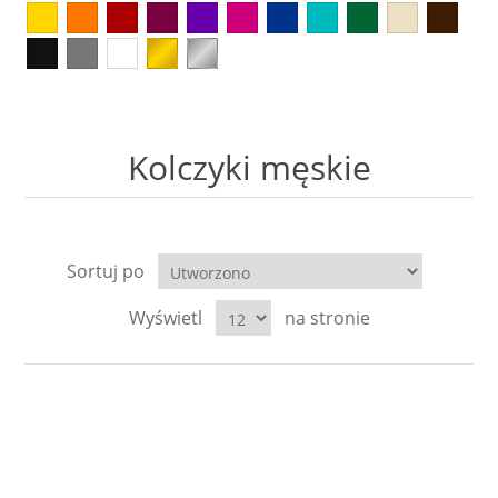
Kolczyki
Naszyjniki męskie
Kamienie naturalne
KAMIENIE NATURALNE
Broszki
Zestawy prezentowe dla NIEGO
Perły
AGAT
Pierścionki
Sygnety męskie i obrączki
Biżuteria ze skóry
AMAZONIT
Kolczyki męskie
Zestawy prezentowe
Kolczyki męskie
Biżuteria ślubna
AWENTURYN
Akcesoria
Kolekcja ZODIAK
Wieczorowa
JASPIS
Sortuj po
Różańce
BRELOKI
Wyświetl
na stronie
Stal szlachetna 316L
KOCIE OKO / KWARC
Ekspozytory i opakowania
Biżuteria metalowa
JADEIT
Klipsy do guzików - NEW
Metal szczotkowany
KRYSZTAŁ GÓRSKI