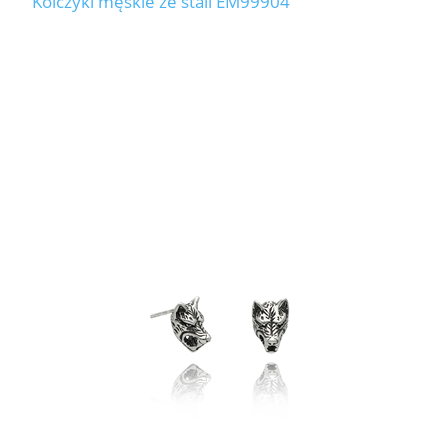
Kolczyki męskie ze stali EM99904