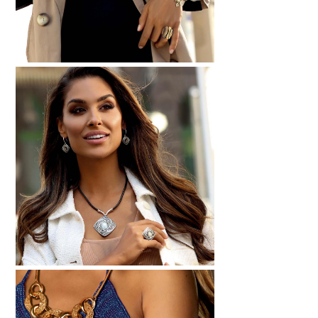
LABRADORYT
LAPIS LAZURI
MASA PERŁOWA
RODOCHROZYT
TURMALIN
RODONIT
TYGRYSIE OKO