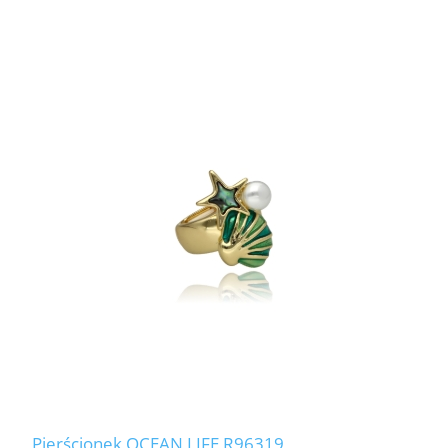
Pierścionek OCEAN LIFE R96319