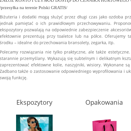
ZAŁÓŻ KONTO I UZYSKAJ DOSTĘP DO CENNIKA HURTOWEGO - mini
/przesyłka na terenie Polski GRATIS/
Biżuteria i dodatki mogą służyć przez długi czas jako ozdoba pr
jednak pamiętać o ich prawidłowym przechowywaniu. Propon
ekspozytory pozwalają na odpowiednie zabezpieczenie akcesoriów.
efektownie prezentują przy toaletce lub na półce. Oferujemy 
środku – idealne do przechowania bransolety, zegarka, itp.
Polecamy rozwiązania nie tylko praktyczne, ale także estetyczne
starannie przemyślany. Wykazują się subtelnym i delikatnym kszt
zaprezentować efektowne kolie, naszyjniki, wisiory. Wykonane są
Zadbano także o zastosowanie odpowiedniego wyprofilowania i uksz
swoją funkcję.
Ekspozytory
Opakowania