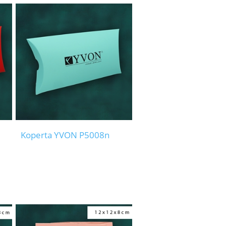
Koperta YVON P5008n