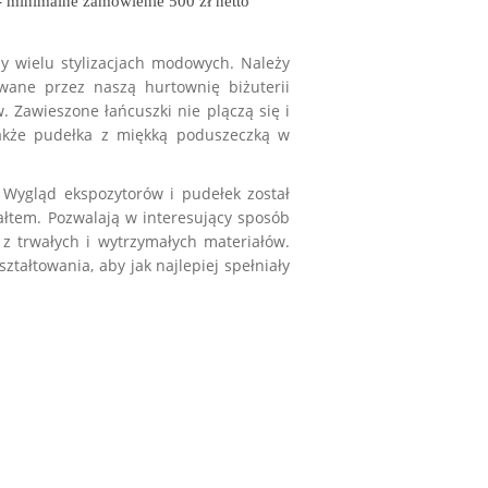
malne zamówienie 500 zł netto
zy wielu stylizacjach modowych. Należy
owane przez naszą
hurtownię biżuterii
 Zawieszone łańcuszki nie plączą się i
także pudełka z miękką poduszeczką w
. Wygląd ekspozytorów i pudełek został
ałtem. Pozwalają w interesujący sposób
 z trwałych i wytrzymałych materiałów.
tałtowania, aby jak najlepiej spełniały