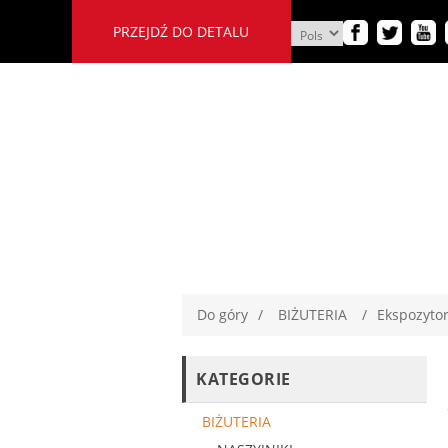
PRZEJDŹ DO DETALU
Do góry
/
BIŻUTERIA
/
Ekspozyto
KATEGORIE
BIŻUTERIA