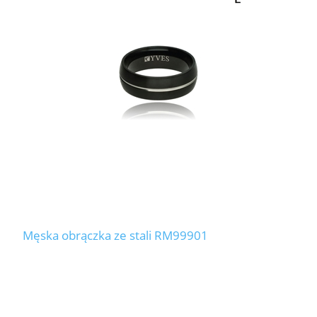
LABRADORYT
LAPIS LAZURI
MASA PERŁOWA
RODOCHROZYT
TURMALIN
RODONIT
Męska obrączka ze stali RM99901
TYGRYSIE OKO