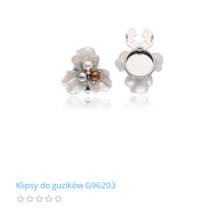
LABRADORYT
LAPIS LAZURI
MASA PERŁOWA
RODOCHROZYT
TURMALIN
RODONIT
TYGRYSIE OKO
Klipsy do guzików G96203