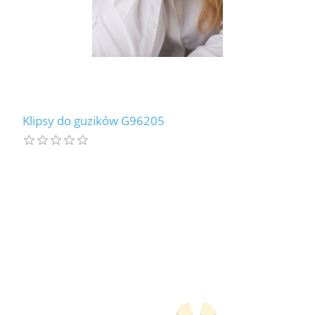
Klipsy do guzików G96205