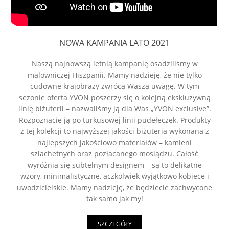
NOWA KAMPANIA LATO 2021
Naszą najnowszą letnią kampanię osadziliśmy w
malowniczej Hiszpanii. Mamy nadzieję, że nie tylko
cudowne krajobrazy zwrócą Waszą uwagę. W tym
sezonie oferta YVON poszerzy się o kolejną ekskluzywną
linię biżuterii – nazwaliśmy ją dla Was „YVON exclusive”.
Rozpoznacie ją po turkusowej linii pudełeczek. Produkty
z tej kolekcji to najwyższej jakości biżuteria wykonana z
najlepszych jakościowo materiałów – kamieni
szlachetnych oraz pozłacanego mosiądzu. Całość
wyróżnia się subtelnym designem – są to delikatne
wzory, minimalistyczne, aczkolwiek wyjątkowo kobiece i
uwodzicielskie. Mamy nadzieję, że będziecie zachwycone
tak samo jak my!
SZCZEGÓŁY