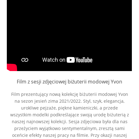
Film z sesji zdjęciowej biżuterii modowej Yvon
Film prezentujący nową kolekcję biżuterii modowej Yvon
na sezon jesień zima 2021/2022. Styl, szyk, elegancja,
urokliwe pejzaże, piękne kamieniczki, a przede
wszystkim modelki podkreślające swoją urodę biżuterią z
naszej najnowszej kolekcji. Sesja zdjęciowa była dla nas
przeżyciem wyjątkowo sentymentalnym, zresztą sami
oceńcie efekty naszej pracy na filmie. Przy okazji naszej