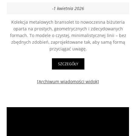
-1 kwietnia 2026
Kolekcja metalowych bransolet to nowoczesna biżuteria
oparta na prostych, geometrycznych i zdecydowanych
formach. To modele o czystej, minimalistycznej linii – bez
zbędnych zdobień, zaprojektowane tak, aby samą formą
przyciągać uwagę.
SZCZEGÓŁY
[Archiwum wiadomości widok]