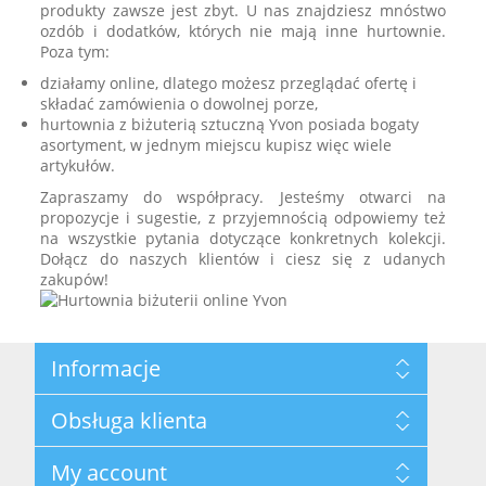
produkty zawsze jest zbyt. U nas znajdziesz mnóstwo
ozdób i dodatków, których nie mają inne hurtownie.
Poza tym:
działamy online, dlatego możesz przeglądać ofertę i
składać zamówienia o dowolnej porze,
hurtownia z biżuterią sztuczną Yvon posiada bogaty
asortyment, w jednym miejscu kupisz więc wiele
artykułów.
Zapraszamy do współpracy. Jesteśmy otwarci na
propozycje i sugestie, z przyjemnością odpowiemy też
na wszystkie pytania dotyczące konkretnych kolekcji.
Dołącz do naszych klientów i ciesz się z udanych
zakupów!
Informacje
Mapa strony
Obsługa klienta
Privacy Policy
Terms and Conditions
Szukaj
My account
About Us
Nowości