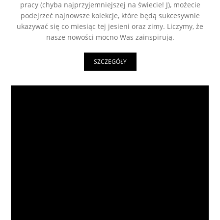
pracy (chyba najprzyjemniejszej na świecie! J), możecie
podejrzeć najnowsze kolekcje, które będą sukcesywnie
ukazywać się co miesiąc tej jesieni oraz zimy. Liczymy, że
nasze nowości mocno Was zainspirują.
SZCZEGÓŁY