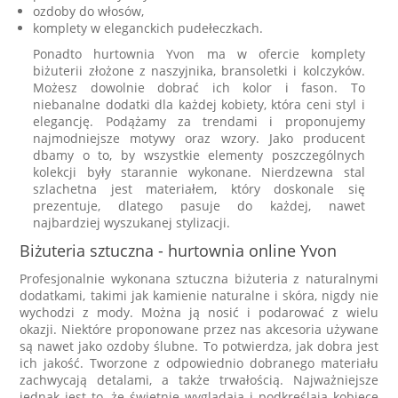
ozdoby do włosów,
komplety w eleganckich pudełeczkach.
Ponadto hurtownia Yvon ma w ofercie komplety
biżuterii złożone z naszyjnika, bransoletki i kolczyków.
Możesz dowolnie dobrać ich kolor i fason. To
niebanalne dodatki dla każdej kobiety, która ceni styl i
elegancję. Podążamy za trendami i proponujemy
najmodniejsze motywy oraz wzory. Jako producent
dbamy o to, by wszystkie elementy poszczególnych
kolekcji były starannie wykonane. Nierdzewna stal
szlachetna jest materiałem, który doskonale się
prezentuje, dlatego pasuje do każdej, nawet
najbardziej wyszukanej stylizacji.
Biżuteria sztuczna - hurtownia online Yvon
Profesjonalnie wykonana sztuczna biżuteria z naturalnymi
dodatkami, takimi jak kamienie naturalne i skóra, nigdy nie
wychodzi z mody. Można ją nosić i podarować z wielu
okazji. Niektóre proponowane przez nas akcesoria używane
są nawet jako ozdoby ślubne. To potwierdza, jak dobra jest
ich jakość. Tworzone z odpowiednio dobranego materiału
zachwycają detalami, a także trwałością. Najważniejsze
jednak jest to, że świetnie wyglądają i podkreślają kobiece