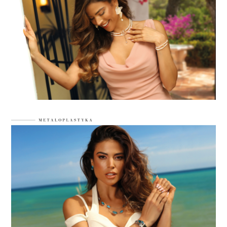
LABRADORYT
LAPIS LAZURI
MASA PERŁOWA
RODOCHROZYT
TURMALIN
RODONIT
TYGRYSIE OKO