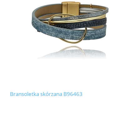
LABRADORYT
LAPIS LAZURI
MASA PERŁOWA
RODOCHROZYT
TURMALIN
RODONIT
Bransoletka skórzana B96463
TYGRYSIE OKO