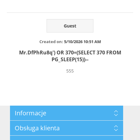
Guest
Created on:
5/10/2026 10:51 AM
Mr.DfPhRu8q') OR 370=(SELECT 370 FROM
PG_SLEEP(15))--
555
Informacje
Mapa strony
Obsługa klienta
Privacy Policy
Terms and Conditions
Szukaj