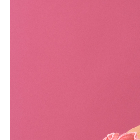
LABRADORYT
LAPIS LAZURI
MASA PERŁOWA
RODOCHROZYT
TURMALIN
RODONIT
TYGRYSIE OKO